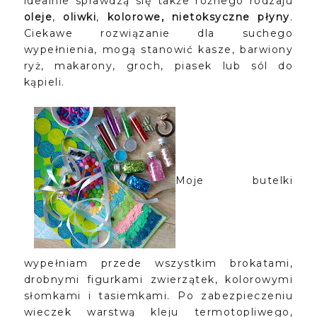
idealnie sprawdzą się także różnego rodzaju
oleje
,
oliwki
,
kolorowe, nietoksyczne płyny
.
Ciekawe rozwiązanie dla suchego
wypełnienia, mogą stanowić kasze, barwiony
ryż, makarony, groch, piasek lub sól do
kąpieli.
Moje butelki
wypełniam przede wszystkim brokatami,
drobnymi figurkami zwierzątek, kolorowymi
słomkami i tasiemkami. Po zabezpieczeniu
wieczek warstwą kleju termotopliwego,