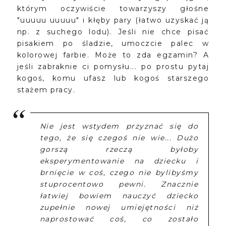
którym oczywiście towarzyszy głośne
"uuuuu uuuuu" i kłęby pary (łatwo uzyskać ją
np. z suchego lodu). Jeśli nie chce pisać
pisakiem po śladzie, umoczcie palec w
kolorowej farbie. Może to zda egzamin? A
jeśli zabraknie ci pomysłu... po prostu pytaj
kogoś, komu ufasz lub kogoś starszego
stażem pracy.
Nie jest wstydem przyznać się do
tego, że się czegoś nie wie... Dużo
gorszą rzeczą byłoby
eksperymentowanie na dziecku i
brnięcie w coś, czego nie bylibyśmy
stuprocentowo pewni. Znacznie
łatwiej bowiem nauczyć dziecko
zupełnie nowej umiejętności niż
naprostować coś, co zostało