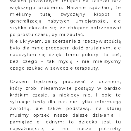
swoich pozostałych terapeutek zaliczał bez
większego problemu. Naiwnie sądziłam, że
mieliśmy tutaj zwyczajny kłopot z
generalizacją nabytych umiejętności, ale
szybko okazało się, że chłopiec potrzebował
po prostu czasu, by mi zaufać.
Nie ukrywam, że zderzenie z rzeczywistością
było dla mnie procesem dość brutalnym, ale
nauczyłam się dzięki temu pokory. To coś,
bez czego - tak myślę - nie mielibyśmy
czego szukać w zawodzie terapeuty.
Czasem będziemy pracować z uczniem,
który zrobi niesamowite postępy w bardzo
krótkim czasie, a niekiedy nie. I obie te
sytuacje będą dla nas nie tylko informacją
zwrotną, ale także podstawą, na której
musimy oprzeć nasze dalsze działania. I
pamiętać o jednym: to dziecko jest tu
najważniejsze, a nie nasze potrzeby