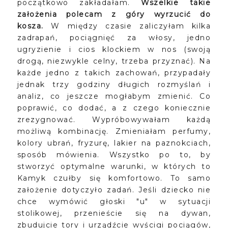
początkowo zakładałam.
Wszelkie takie
założenia polecam z góry wyrzucić do
kosza.
W między czasie zaliczyłam kilka
zadrapań, pociągnięć za włosy, jedno
ugryzienie i cios klockiem w nos (swoją
drogą, niezwykle celny, trzeba przyznać). Na
każde jedno z takich zachowań, przypadały
jednak trzy godziny długich rozmyślań i
analiz, co jeszcze mogłabym zmienić. Co
poprawić, co dodać, a z czego koniecznie
zrezygnować. Wypróbowywałam każdą
możliwą kombinację. Zmieniałam perfumy,
kolory ubrań, fryzurę, lakier na paznokciach,
sposób mówienia. Wszystko po to, by
stworzyć optymalne warunki, w których to
Kamyk czułby się komfortowo. To samo
założenie dotyczyło zadań. Jeśli dziecko nie
chce wymówić głoski "u" w sytuacji
stolikowej, przenieście się na dywan,
zbudujcie tory i urządźcie wyścigi pociągów,