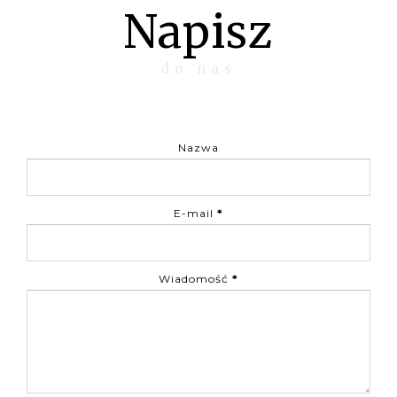
Napisz
do nas
Nazwa
E-mail
*
Wiadomość
*