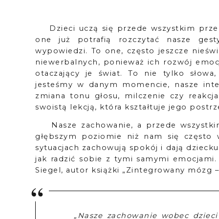
Dzieci uczą się przede wszystkim prz
one
już potrafią rozczytać nasze ge
wypowiedzi. To
one, często jeszcze nieś
niewerbalnych, ponieważ ich rozwój emocjo
otaczający je świat. To nie tylko słowa
jesteśmy w danym momencie, nasze inten
zmiana tonu głosu, milczenie czy reakcj
swoistą lekcją, która kształtuje jego postr
Nasze zachowanie, a przede wszystk
głębszym poziomie niż nam się często 
sytuacjach zachowują spokój i dają dziecku
jak radzić sobie z tymi samymi emocjami
Siegel, autor książki „Zintegrowany mózg 
„Nasze zachowanie wobec dzieci j