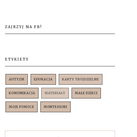
ZAJRZYJ NA FB!
ETYKIETY
AUTYZM
EDUKACJA
KARTY TRÓJDZIELNE
KOMUNIKACJA
MATERIAŁY
MAŁE DZIECI
MOJE POMOCE
MONTESSORI