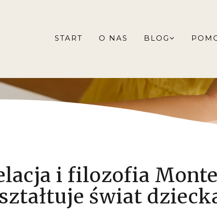
START
O NAS
BLOG
POM
lacja i filozofia Monte
ształtuje świat dzieck