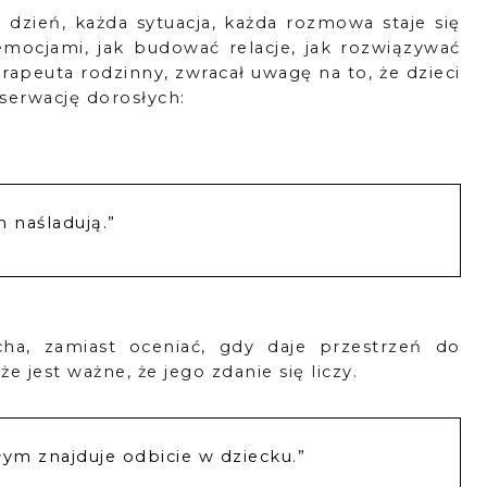
y dzień, każda sytuacja, każda rozmowa staje się
 emocjami, jak budować relacje, jak rozwiązywać
erapeuta rodzinny, zwracał uwagę na to, że dzieci
bserwację dorosłych:
h naśladują.”
cha, zamiast oceniać, gdy daje przestrzeń do
e jest ważne, że jego zdanie się liczy.
łym znajduje odbicie w dziecku.”