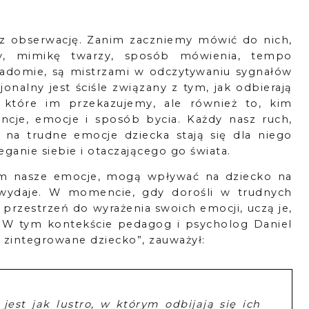
ez obserwację. Zanim zaczniemy mówić do nich,
sty, mimikę twarzy, sposób mówienia, tempo
wiadomie, są mistrzami w odczytywaniu sygnałów
nalny jest ściśle związany z tym, jak odbierają
, które im przekazujemy, ale również to, kim
cje, emocje i sposób bycia. Każdy nasz ruch,
a na trudne emocje dziecka stają się dla niego
zeganie siebie i otaczającego go świata.
im nasze emocje, mogą wpływać na dziecko na
wydaje. W momencie, gdy dorośli w trudnych
 przestrzeń do wyrażenia swoich emocji, uczą je,
. W tym kontekście pedagog i psycholog Daniel
– zintegrowane dziecko”, zauważył:
est jak lustro, w którym odbijają się ich